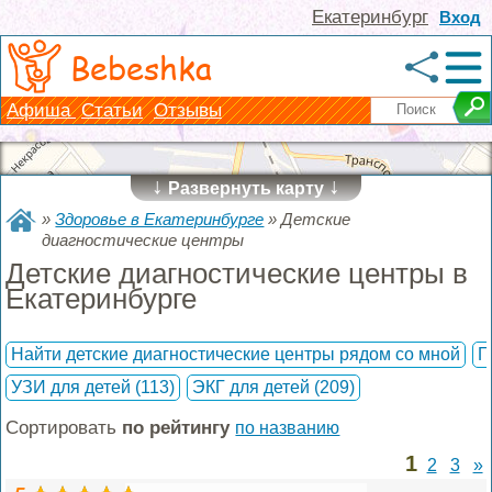
Екатеринбург
Вход
Bebeshka
Афиша
Статьи
Отзывы
↓
↓
Развернуть карту
»
Здоровье в Екатеринбурге
»
Детские
диагностические центры
Детские диагностические центры в
Екатеринбурге
Найти детские диагностические центры рядом со мной
П
УЗИ для детей
(113)
ЭКГ для детей
(209)
Сортировать
по рейтингу
по названию
1
2
3
»