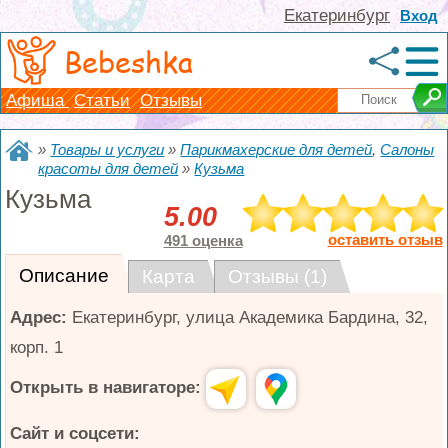
Екатеринбург
Вход
Bebeshka
Афиша
Статьи
Отзывы
»
Товары и услуги
»
Парикмахерские для детей
,
Салоны
красоты для детей
»
Кузьма
Кузьма
5.00
оставить отзыв
491 оценка
Описание
Карта
Отзывы (1)
Адрес:
Екатеринбург
,
улица Академика Бардина, 32,
корп. 1
Открыть в навигаторе:
Сайт и соцсети: