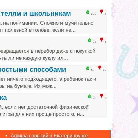
ителям и школьникам
100
8
а на понимании. Сложно и мучительно
т полезной в голове, если не...
93
6
ревращается в перебор даже с покупкой
ть ли не каждую куклу ил...
простыми способами
59
10
ет ничего подходящего, а ребенок так и
ы на бумаге. Их мож...
ка
28
8
й, если нет достаточной физической
игры для них проще простого, н...
Афиша событий в Екатеринбурге