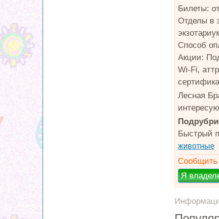
Билеты: о
Отделы в 
экзотариу
Способ оп
Акции: По
Wi-Fi, атт
сертифика
Лесная Бр
интересую
Подрубри
Быстрый п
животные
Сообщить 
Информация
Популяр