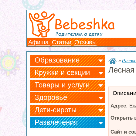
Bebeshka
Родителям о детях
Афиша
Статьи
Отзывы
Образование
»
Развл
Лесная
Кружки и секции
Товары и услуги
Описан
Здоровье
Адрес:
Ек
Дети-сироты
Открыть в
Развлечения
Сайт и со