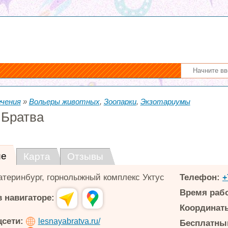
ечения
»
Вольеры животных
,
Зоопарки
,
Экзотариумы
 Братва
ие
Карта
Отзывы
атеринбург
,
горнолыжный комплекс Уктус
Телефон:
+
Время раб
 навигаторе:
Координаты
цсети:
lesnayabratva.ru/
Бесплатный