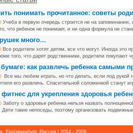
чить понимать прочитанное: советы род
Учеба в первую очередь строится не на запоминании, 
0
о, что ребенок не понимает, и ни одна формула не стане
грушек много…
Все родители хотят детям, все что могут. Иногда это п
0
оме того, что дарят родственники, родители покупают чу
 бумаге: как развлечь ребенка самыми 
Все мы любим играть, но что делать, если под рукой н
0
ителя его развлечь. Спасительной соломинкой станут игр
 фитнес для укрепления здоровья ребен
Заботу о здоровье ребенка нельзя назвать полноценно
0
. Дети такие непоседы, поэтому организовать подвижные 
. Екатеринбург, Россия | 2014 - 2026