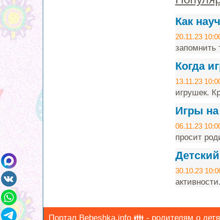
Как нау
20.11.23 10:0
запомнить т
Когда и
13.11.23 10:0
игрушек. Кр
Игры на
06.11.23 10:0
просит род
Детский
30.10.23 10:0
активности
Портал Bebeshka.info 👪 - родителям о детях