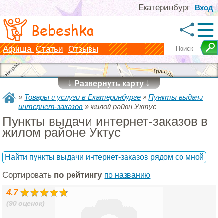
Екатеринбург
Вход
Bebeshka
Афиша
Статьи
Отзывы
↓
↓
Развернуть карту
»
Товары и услуги в Екатеринбурге
»
Пункты выдачи
интернет-заказов
»
жилой район Уктус
Пункты выдачи интернет-заказов в
жилом районе Уктус
Найти пункты выдачи интернет-заказов рядом со мной
Сортировать
по рейтингу
по названию
4.7
(90 оценок)