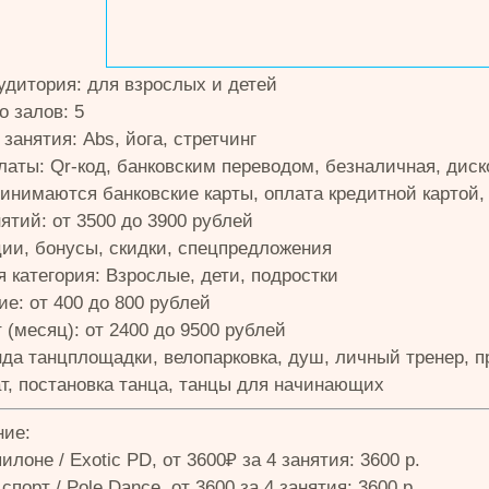
удитория: для взрослых и детей
о залов: 5
занятия: Abs, йога, стретчинг
латы: Qr-код, банковским переводом, безналичная, диск
ринимаются банковские карты, оплата кредитной картой,
ятий: от 3500 до 3900 рублей
ции, бонусы, скидки, спецпредложения
 категория: Взрослые, дети, подростки
е: от 400 до 800 рублей
(месяц): от 2400 до 9500 рублей
енда танцплощадки, велопарковка, душ, личный тренер, 
т, постановка танца, танцы для начинающих
ие:
илоне / Exotic PD, от 3600₽ за 4 занятия: 3600 р.
порт / Pole Dance, от 3600 за 4 занятия: 3600 р.