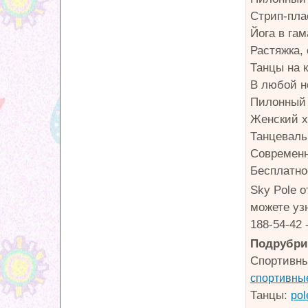
Стрип-плас
Йога в гам
Растяжка, 
Танцы на к
В любой н
Пилонный с
Женский хи
Танцевальн
Современны
Бесплатно
Sky Pole 
можете уз
188-54-42
Подрубри
Спортивн
спортивны
Танцы:
pol