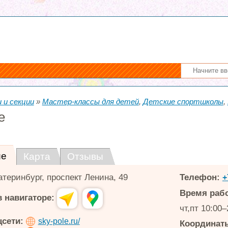
 и секции
»
Мастер-классы для детей
,
Детские спортшколы
,
e
ие
Карта
Отзывы
атеринбург
,
проспект Ленина, 49
Телефон:
+
Время раб
 навигаторе:
чт,пт 10:00–
цсети:
sky-pole.ru/
Координаты