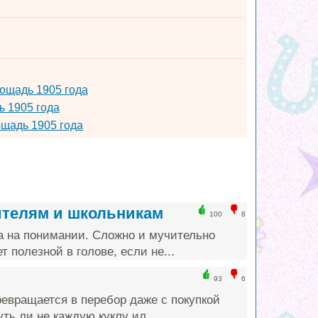
лощадь 1905 года
ь 1905 года
ощадь 1905 года
ителям и школьникам
100
8
а на понимании. Сложно и мучительно
т полезной в голове, если не...
93
6
ревращается в перебор даже с покупкой
ть ли не каждую куклу ил...