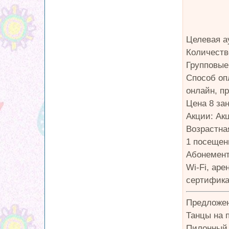
Целевая а
Количеств
Групповые 
Способ оп
онлайн, п
Цена 8 зан
Акции: Ак
Возрастная
1 посещени
Абонемент 
Wi-Fi, ар
сертифика
Предложен
Танцы на п
Пилонный с