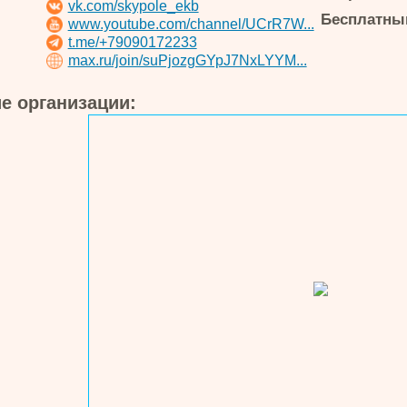
vk.com/skypole_ekb
Бесплатный
www.youtube.com/channel/UCrR7W...
t.me/+79090172233
max.ru/join/suPjozgGYpJ7NxLYYM...
е организации: