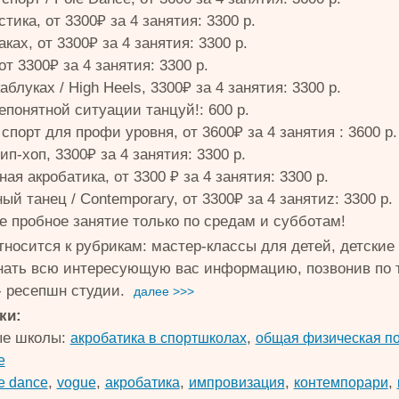
тика, от 3300₽ за 4 занятия: 3300 р.
аках, от 3300₽ за 4 занятия: 3300 р.
от 3300₽ за 4 занятия: 3300 р.
аблуках / High Heels, 3300₽ за 4 занятия: 3300 р.
епонятной ситуации танцуй!: 600 р.
порт для профи уровня, от 3600₽ за 4 занятия : 3600 р.
п-хоп, 3300₽ за 4 занятия: 3300 р.
ая акробатика, от 3300 ₽ за 4 занятия: 3300 р.
й танец / Contemporary, от 3300₽ за 4 занятиz: 3300 р.
е пробное занятие только по средам и субботам!
относится к рубрикам: мастер-классы для детей, детски
нать всю интересующую вас информацию, позвонив по те
 - ресепшн студии.
далее >>>
ки:
ые школы:
,
акробатика в спортшколах
общая физическая по
е
,
,
,
,
,
e dance
vogue
акробатика
импровизация
контемпорари