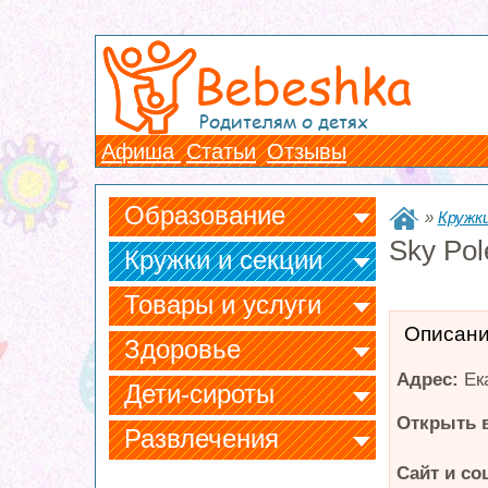
Bebeshka
Родителям о детях
Афиша
Статьи
Отзывы
Образование
»
Кружки
Sky Pol
Кружки и секции
Товары и услуги
Описан
Здоровье
Адрес:
Ек
Дети-сироты
Открыть в
Развлечения
Сайт и со