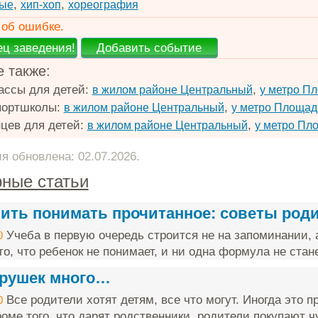
,
,
ые
хип-хоп
хореография
об ошибке.
 также:
ассы для детей:
,
в жилом районе Центральный
у метро П
портшколы:
,
в жилом районе Центральный
у метро Площад
цев для детей:
,
в жилом районе Центральный
у метро Пл
 обновлена: 02.07.2026.
ные статьи
чить понимать прочитанное: советы род
Учеба в первую очередь строится не на запоминании, 
0
о, что ребенок не понимает, и ни одна формула не стане
грушек много…
Все родители хотят детям, все что могут. Иногда это п
0
оме того, что дарят родственники, родители покупают чу