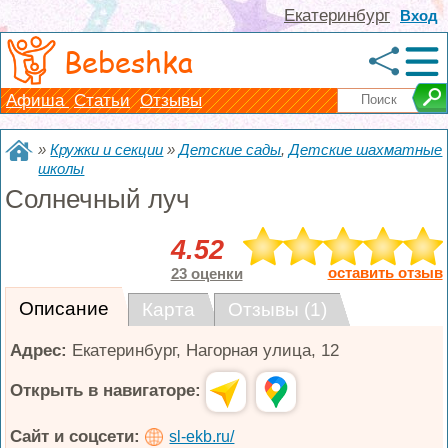
Екатеринбург
Вход
Bebeshka
Афиша
Статьи
Отзывы
»
Кружки и секции
»
Детские сады
,
Детские шахматные
школы
Солнечный луч
4.52
оставить отзыв
23 оценки
Описание
Карта
Отзывы (1)
Адрес:
Екатеринбург
,
Нагорная улица, 12
Открыть в навигаторе:
Сайт и соцсети:
sl-ekb.ru/