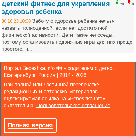
Детский фитнес для укрепления
28
8
здоровья ребенка
Заботу о здоровье ребенка нельзя
30.10.23 10:00
назвать полноценной, если нет достаточной
физической активности. Дети такие непоседы,
поэтому организовать подвижные игры для них проще
простого, н...
Портал Bebeshka.info 👪 - родителям о детях.
Екатеринбург, Россия | 2014 - 2026
При полной или частичной перепечатке
редакционных и авторских материалов
индексируемая ссылка на «Bebeshka.info»
обязательна.
Полная версия