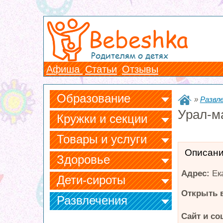
Bebeshka
Родителям о детях
Афиша
Статьи
Отзывы
Образование
»
Развл
Урал-м
Кружки и секции
Товары и услуги
Описан
Здоровье
Адрес:
Ек
Дети-сироты
Открыть в
Развлечения
Сайт и со