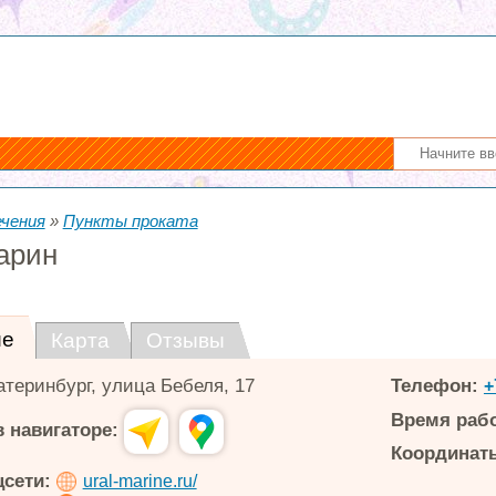
ечения
»
Пункты проката
арин
ие
Карта
Отзывы
атеринбург
,
улица Бебеля, 17
Телефон:
+
Время раб
 навигаторе:
Координаты
цсети:
ural-marine.ru/