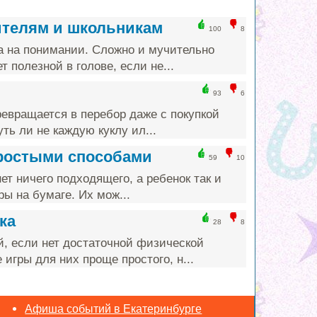
ителям и школьникам
100
8
а на понимании. Сложно и мучительно
т полезной в голове, если не...
93
6
ревращается в перебор даже с покупкой
ть ли не каждую куклу ил...
простыми способами
59
10
ет ничего подходящего, а ребенок так и
ы на бумаге. Их мож...
ка
28
8
й, если нет достаточной физической
игры для них проще простого, н...
Афиша событий в Екатеринбурге