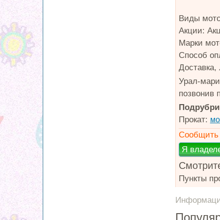
Виды мото
Акции: Ак
Марки мото
Способ оп
Доставка,
Урал-мари
позвонив п
Подрубри
Прокат:
мо
Сообщить 
Смотрите
Пункты пр
Информация
Популяр