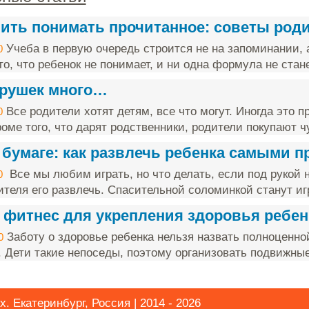
чить понимать прочитанное: советы род
Учеба в первую очередь строится не на запоминании, 
0
о, что ребенок не понимает, и ни одна формула не стане
грушек много…
Все родители хотят детям, все что могут. Иногда это п
0
оме того, что дарят родственники, родители покупают чу
 бумаге: как развлечь ребенка самыми 
Все мы любим играть, но что делать, если под рукой н
0
ителя его развлечь. Спасительной соломинкой станут игр
 фитнес для укрепления здоровья ребен
Заботу о здоровье ребенка нельзя назвать полноценно
0
. Дети такие непоседы, поэтому организовать подвижные 
. Екатеринбург, Россия | 2014 - 2026