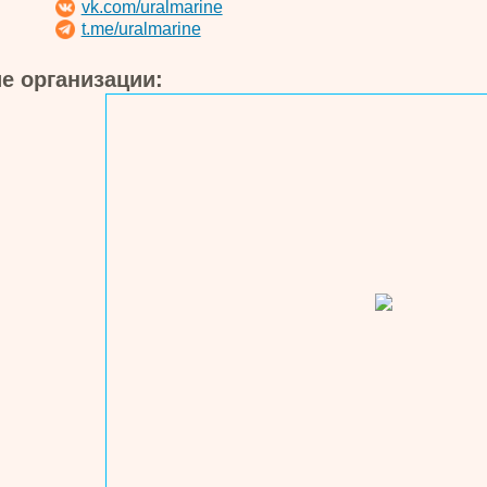
vk.com/uralmarine
t.me/uralmarine
е организации: