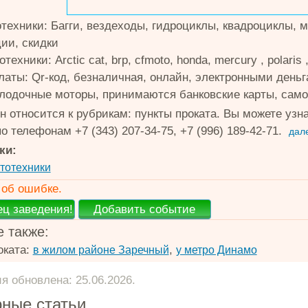
техники: Багги, вездеходы, гидроциклы, квадроциклы, м
ции, скидки
техники: Arctic cat, brp, cfmoto, honda, mercury , polaris
латы: Qr-код, безналичная, онлайн, электронными день
 лодочные моторы, принимаются банковские карты, сам
н относится к рубрикам: пункты проката. Вы можете у
о телефонам +7 (343) 207-34-75, +7 (996) 189-42-71.
дал
ки:
тотехники
об ошибке.
 также:
оката:
,
в жилом районе Заречный
у метро Динамо
 обновлена: 25.06.2026.
ные статьи