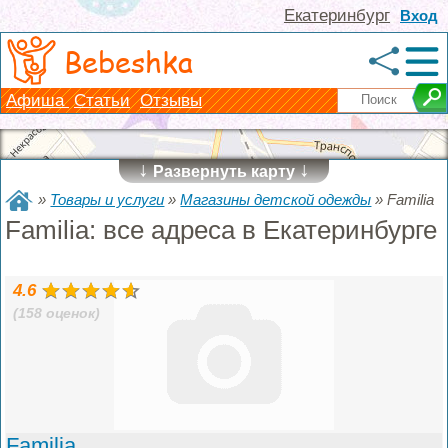
Екатеринбург
Вход
Bebeshka
Афиша
Статьи
Отзывы
↓
↓
Развернуть карту
»
Товары и услуги
»
Магазины детской одежды
»
Familia
Familia: все адреса в Екатеринбурге
4.6
(158 оценок)
Familia