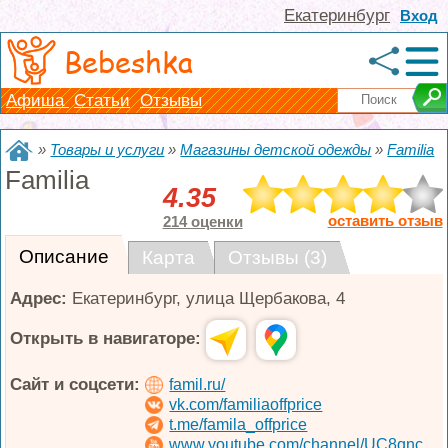
Екатеринбург
Вход
Bebeshka
Афиша
Статьи
Отзывы
»
Товары и услуги
»
Магазины детской одежды
»
Familia
Familia
4.35
оставить отзыв
214 оценки
Описание
Карта
Отзывы (3)
Адрес:
Екатеринбург
,
улица Щербакова, 4
Открыть в навигаторе:
Сайт и соцсети:
famil.ru/
vk.com/familiaoffprice
t.me/famila_offprice
www.youtube.com/channel/UC8qnc...