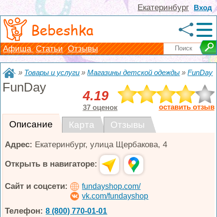
Екатеринбург
Вход
Bebeshka
Афиша
Статьи
Отзывы
»
Товары и услуги
»
Магазины детской одежды
»
FunDay
FunDay
4.19
оставить отзыв
37 оценок
Описание
Карта
Отзывы
Адрес:
Екатеринбург
,
улица Щербакова, 4
Открыть в навигаторе:
Сайт и соцсети:
fundayshop.com/
vk.com/fundayshop
Телефон:
8 (800) 770-01-01