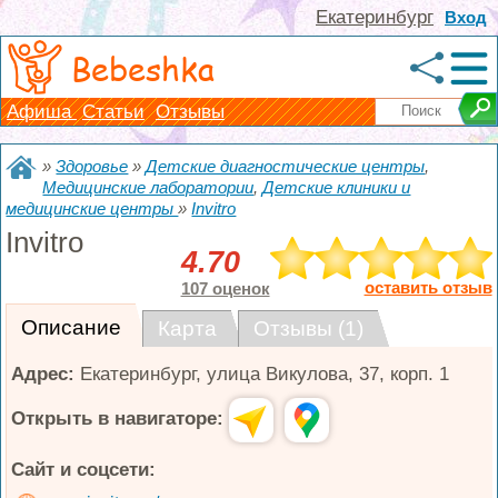
Екатеринбург
Вход
Bebeshka
Афиша
Статьи
Отзывы
»
Здоровье
»
Детские диагностические центры
,
Медицинские лаборатории
,
Детские клиники и
медицинские центры
»
Invitro
Invitro
4.70
оставить отзыв
107 оценок
Описание
Карта
Отзывы (1)
Адрес:
Екатеринбург
,
улица Викулова, 37, корп. 1
Открыть в навигаторе:
Сайт и соцсети: