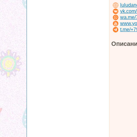
luludan
vk.com/
wa.me/
www.yo
t.me/+
Описани