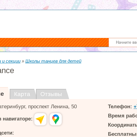
 и секции
»
Школы танцев для детей
ance
ие
Карта
Отзывы
атеринбург
,
проспект Ленина, 50
Телефон:
+
Время раб
 навигаторе:
Координаты
цсети:
Бесплатный