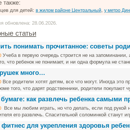
 также:
цев для детей:
,
в жилом районе Центральный
у метро Ди
 обновлена: 28.06.2026.
ные статьи
чить понимать прочитанное: советы род
Учеба в первую очередь строится не на запоминании, 
0
о, что ребенок не понимает, и ни одна формула не стане
грушек много…
Все родители хотят детям, все что могут. Иногда это п
0
оме того, что дарят родственники, родители покупают чу
 бумаге: как развлечь ребенка самыми 
Все мы любим играть, но что делать, если под рукой н
0
ителя его развлечь. Спасительной соломинкой станут игр
 фитнес для укрепления здоровья ребен