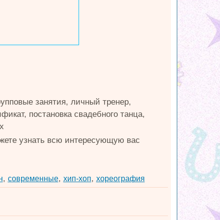
рупповые занятия, личный тренер,
фикат, постановка свадебного танца,
х
ожете узнать всю интересующую вас
,
,
,
н
современные
хип-хоп
хореография