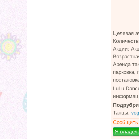
Целевая а
Количеств
Акции: Ак
Возрастна
Аренда та
парковка,
постановк
LuLu Danc
информаци
Подрубри
Танцы:
vo
Сообщить 