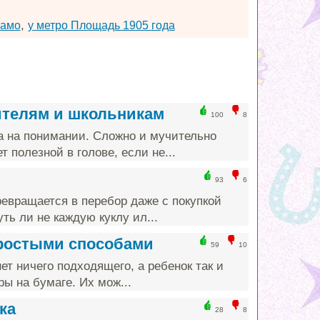
,
намо
у метро Площадь 1905 года
ителям и школьникам
100
8
а на понимании. Сложно и мучительно
т полезной в голове, если не...
93
6
ревращается в перебор даже с покупкой
ть ли не каждую куклу ил...
простыми способами
59
10
ет ничего подходящего, а ребенок так и
ы на бумаге. Их мож...
ка
28
8