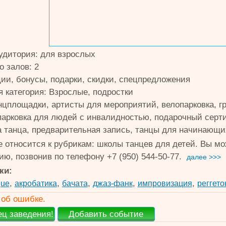
удитория: для взрослых
о залов: 2
ции, бонусы, подарки, скидки, спецпредложения
я категория: Взрослые, подростки
нцплощадки, артисты для мероприятий, велопарковка, г
 парковка для людей с инвалидностью, подарочный серти
а танца, предварительная запись, танцы для начинающи
e относится к рубрикам: школы танцев для детей. Вы м
ю, позвонив по телефону +7 (950) 544-50-77.
далее >>>
ки:
,
,
,
,
,
gue
акробатика
бачата
джаз-фанк
импровизация
реггето
об ошибке.