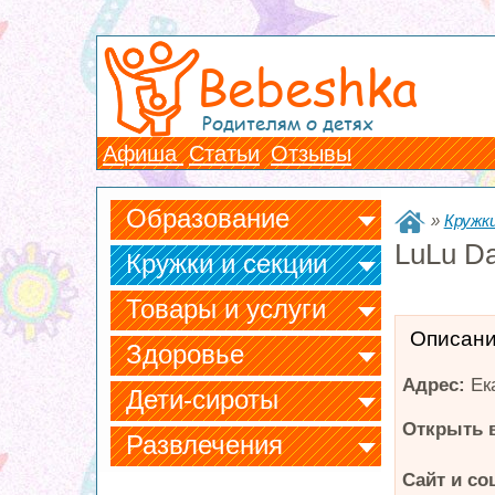
Bebeshka
Родителям о детях
Афиша
Статьи
Отзывы
Образование
»
Кружки
LuLu D
Кружки и секции
Товары и услуги
Описан
Здоровье
Адрес:
Ек
Дети-сироты
Открыть в
Развлечения
Сайт и со