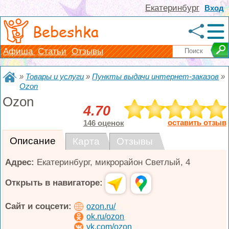
Екатеринбург
Вход
Bebeshka
Афиша
Статьи
Отзывы
»
Товары и услуги
»
Пункты выдачи интернет-заказов
»
Ozon
Ozon
4.70
оставить отзыв
146 оценок
Описание
Карта
Отзывы
Адрес:
Екатеринбург
,
микрорайон Светлый, 4
Открыть в навигаторе:
Сайт и соцсети:
ozon.ru/
ok.ru/ozon
vk.com/ozon